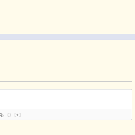
{}
[+]