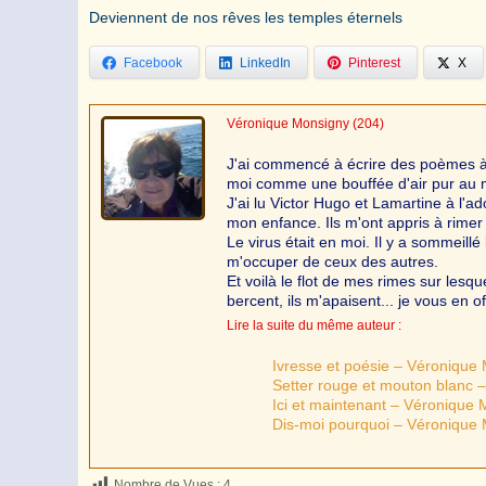
Deviennent de nos rêves les temples éternels
Facebook
LinkedIn
Pinterest
X
Véronique Monsigny
(204)
J'ai commencé à écrire des poèmes à l
moi comme une bouffée d'air pur au mo
J'ai lu Victor Hugo et Lamartine à l'
mon enfance. Ils m'ont appris à rimer
Le virus était en moi. Il y a sommeill
m'occuper de ceux des autres.
Et voilà le flot de mes rimes sur lesq
bercent, ils m'apaisent... je vous en o
Lire la suite du même auteur :
Ivresse et poésie – Véronique
Setter rouge et mouton blanc 
Ici et maintenant – Véronique
Dis-moi pourquoi – Véronique
Nombre de Vues :
4