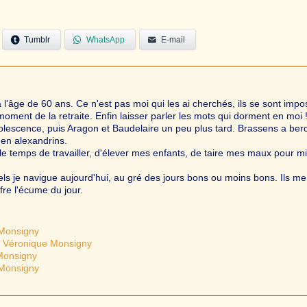
Tumblr
WhatsApp
E-mail
'âge de 60 ans. Ce n'est pas moi qui les ai cherchés, ils se sont impo
ment de la retraite. Enfin laisser parler les mots qui dorment en moi 
adolescence, puis Aragon et Baudelaire un peu plus tard. Brassens a ber
 en alexandrins.
é le temps de travailler, d'élever mes enfants, de taire mes maux pour m
uels je navigue aujourd'hui, au gré des jours bons ou moins bons. Ils me
ffre l'écume du jour.
 Monsigny
– Véronique Monsigny
 Monsigny
 Monsigny