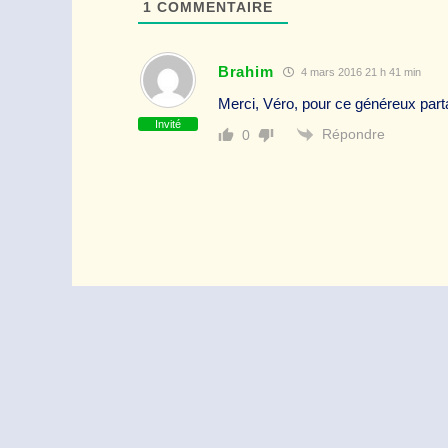
1
COMMENTAIRE
Brahim
4 mars 2016 21 h 41 min
Merci, Véro, pour ce généreux partag
Invité
Répondre
0