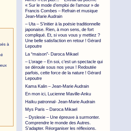
« Sur le mode d’emploi de l’amour » de
Francis Combes – Refrain et musique
Jean-Marie Audrain
– Uta – S’initier à la poésie traditionnelle
japonaise. Rien, à mon sens, de fort
compliqué. Et, si vous vous y mettiez ?
Une belle satisfaction en retour ! Gérard
sés à
Lepoutre
!
La “maison”- Daroca Mikael
cé
– L’orage – En soi, c’est un spectacle qui
ieux
se déroule sous nos yeux ! Redoutée
parfois, cette force de la nature ! Gérard
Lepoutre
Kama Kalin – Jean-Marie Audrain
En mon ici, Lucienne Maville-Anku
Haïku patronnal- Jean-Marie Audrain
Mys Paris – Daroca Mikael
– Dyslexie – Une épreuve à surmonter.
Comprendre le monde des Autres.
S’adapter. Réorganiser les réflexions.