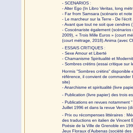
- SCENARIOS :
- Alter Ego (In Libro Veritas, long mé
- Far from Samsara (scénario et note d
- Le marcheur sur la Terre - De l’écrit
- Avant que tout ne soit que cendres 
- Coscénariste également (scénarios no
2009), « Trois Mille Euros » (court m
(court métrage, 2018).Anima (avec C
- ESSAIS CRITIQUES :
- Sexe Amour et Liberté
- Chamanisme Spiritualité et Moderni
- Sombres crétins (essai critique sur l
Hormis "Sombres crétins" disponible e
référence, il convient de commander l’o
site)
- Anarchisme et spiritualité (livre papi
- Publication (livre papier) des trois e
- Publications en revues notamment " A
Juillet 1996 et dans la revue Verso (d
- Prix ou récompenses littéraires : Mé
des traductions en italien de Vincent
Poésie de la Ville de Grenoble en 199
Jeux Floraux d’Aubenas (société des 