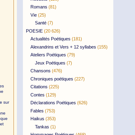
Romans
(81)
Vie
(25)
Santé
(7)
POESIE
(20 626)
Actualités Poétiques
(181)
Alexandrins et Vers + 12 syllabes
(155)
Ateliers Poétiques
(79)
Jeux Poétiques
(7)
Chansons
(476)
Chroniques poétiques
(227)
les
Citations
(225)
he
Contes
(129)
e sur
Déclarations Poétiques
(626)
Fables
(753)
une
 que
Haikus
(353)
et
Tankas
(1)
Hommages Poétiques
(468)