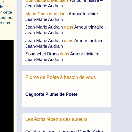
Dominique David
dans
Amour trinitaire –
, le
Jean-Marie Audrain
le
r cette
Maud Chausson
dans
Amour trinitaire –
tout ne
Jean-Marie Audrain
et nos
Jean-Marie Audrain
dans
Amour trinitaire –
Jean-Marie Audrain
Jean-Marie Audrain
dans
Amour trinitaire –
Jean-Marie Audrain
Soucachet Bruno
dans
Amour trinitaire –
Jean-Marie Audrain
Plume de Poète à besoin de vous
Cagnotte Plume de Poete
Les écrits récents des auteurs
Où étais-je hier – Lucienne Maville-Anku