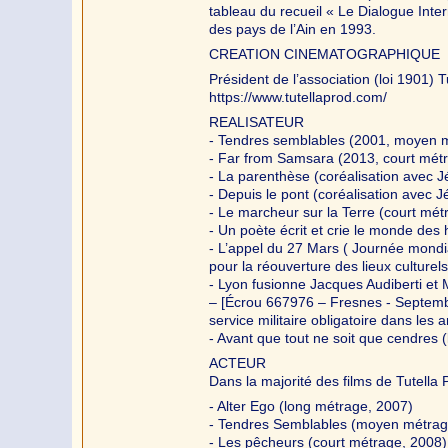
tableau du recueil « Le Dialogue Inter
des pays de l’Ain en 1993.
CREATION CINEMATOGRAPHIQUE
Président de l’association (loi 1901) T
https://www.tutellaprod.com/
REALISATEUR
- Tendres semblables (2001, moyen 
- Far from Samsara (2013, court mét
- La parenthèse (coréalisation avec 
- Depuis le pont (coréalisation avec
- Le marcheur sur la Terre (court mét
- Un poète écrit et crie le monde des
- L’appel du 27 Mars ( Journée mondi
pour la réouverture des lieux culture
- Lyon fusionne Jacques Audiberti et
– [Écrou 667976 – Fresnes - Septembr
service militaire obligatoire dans les
- Avant que tout ne soit que cendres
ACTEUR
Dans la majorité des films de Tutella 
- Alter Ego (long métrage, 2007)
- Tendres Semblables (moyen métrag
- Les pêcheurs (court métrage, 2008)