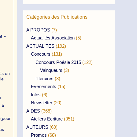
Catégories des Publications
A PROPOS
(7)
,
t »
Actualités Association
(5)
ACTUALITES
(192)
Concours
(131)
Concours Poésie 2015
(122)
Vainqueurs
(3)
tés en
littéraires
(3)
le
Evénements
(15)
Infos
(6)
)
Newsletter
(20)
8 à
AIDES
(368)
 (pour
Ateliers Ecriture
(351)
AUTEURS
(69)
aux
Promos
(68)