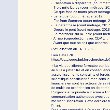
- L’hésitation à disparaître (court mé
- Trois mille Euros (court métrage, 20
- Ce que font les morts (court métrag
- Le refuge (court métrage, 2012)
- Far from Samsara (court métrage, 
- La parenthèse (court métrage, 2017
- Depuis le pont (court métrage, 2018
- Le marcheur sur la Terre (court mét
- Anima (coproduction avec CDP.Ent, 
- Avant que tout ne soit que cendres,
(Actualisation au 16.11.2025
Lien Data BNF
https://catalogue.bnf.fr/recherche
« La vie quotidienne formatée par les 
Je suis à juste titre et en conséquen
assujettissements contraints et forcés 
scientifique constituent à mon sens le
financiers en sont les acteurs de sa r
de multiples expériences en de nomb
L’urgence et la priorité à inscrire à l
communication authentique avec et en
me vient l’inspiration. Cette dernière 
l’infini.
Rien n’est prémédité à l’avance...Pro