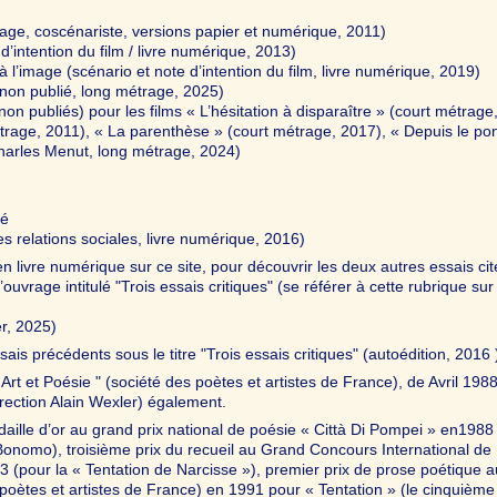
trage, coscénariste, versions papier et numérique, 2011)
’intention du film / livre numérique, 2013)
 à l’image (scénario et note d’intention du film, livre numérique, 2019)
(non publié, long métrage, 2025)
n publiés) pour les films « L’hésitation à disparaître » (court métrage
étrage, 2011), « La parenthèse » (court métrage, 2017), « Depuis le pon
harles Menut, long métrage, 2024)
té
es relations sociales, livre numérique, 2016)
n livre numérique sur ce site, pour découvrir les deux autres essais ci
uvrage intitulé "Trois essais critiques" (se référer à cette rubrique sur 
er, 2025)
ssais précédents sous le titre "Trois essais critiques" (autoédition, 2016 
rt et Poésie " (société des poètes et artistes de France), de Avril 198
irection Alain Wexler) également.
daille d’or au grand prix national de poésie « Città Di Pompei » en1988
 Bonomo), troisième prix du recueil au Grand Concours International de
3 (pour la « Tentation de Narcisse »), premier prix de prose poétique 
poètes et artistes de France) en 1991 pour « Tentation » (le cinquième