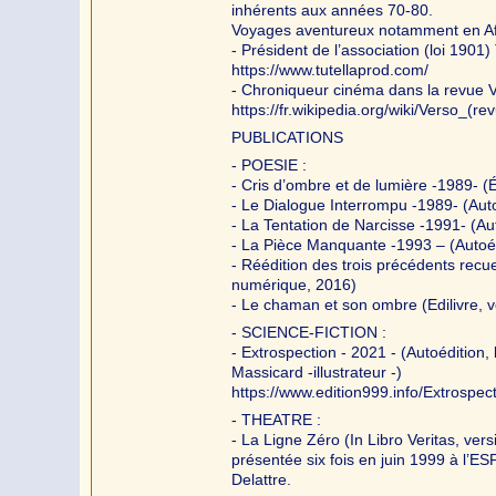
inhérents aux années 70-80.
Voyages aventureux notamment en Afr
- Président de l’association (loi 1901)
https://www.tutellaprod.com/
- Chroniqueur cinéma dans la revue Ve
https://fr.wikipedia.org/wiki/Verso_(re
PUBLICATIONS
- POESIE :
- Cris d’ombre et de lumière -1989- (
- Le Dialogue Interrompu -1989- (Autoé
- La Tentation de Narcisse -1991- (Aut
- La Pièce Manquante -1993 – (Autoédi
- Réédition des trois précédents recuei
numérique, 2016)
- Le chaman et son ombre (Edilivre, 
- SCIENCE-FICTION :
- Extrospection - 2021 - (Autoédition,
Massicard -illustrateur -)
https://www.edition999.info/Extrospec
- THEATRE :
- La Ligne Zéro (In Libro Veritas, vers
présentée six fois en juin 1999 à l’
Delattre.