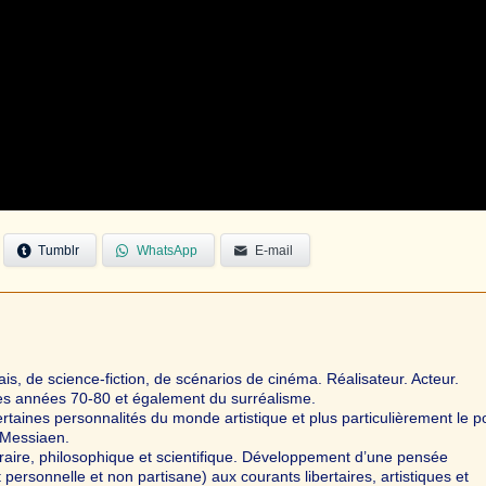
Tumblr
WhatsApp
E-mail
ais, de science-fiction, de scénarios de cinéma. Réalisateur. Acteur.
es années 70-80 et également du surréalisme.
taines personnalités du monde artistique et plus particulièrement le p
r Messiaen.
éraire, philosophique et scientifique. Développement d’une pensée
ersonnelle et non partisane) aux courants libertaires, artistiques et