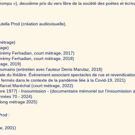
rompu »), deuxième prix du vers libre de la société des poètes et écriv
utella Prod (création audiovisuelle).
métrage)
rage)
Jérémy Ferhadian, court métrage, 2017)
 Jérémy Ferhadian, court métrage, 2018)
rage, 2019)
 humains (entretien avec l’auteur Denis Marulaz, 2018)
ale du théâtre. Événement associant spectacles de rue et revendicatio
ls fermés dans le contexte de la pandémie liée à la Covid-19, 2021)
 Marcel Maréchal (court métrage, 2022)
e 1977] - Insoumission - (documentaire mémoriel sur l’insoumission 
 années 70 - 2024)
 (long métrage 2025)
Prod :
e, 2001)