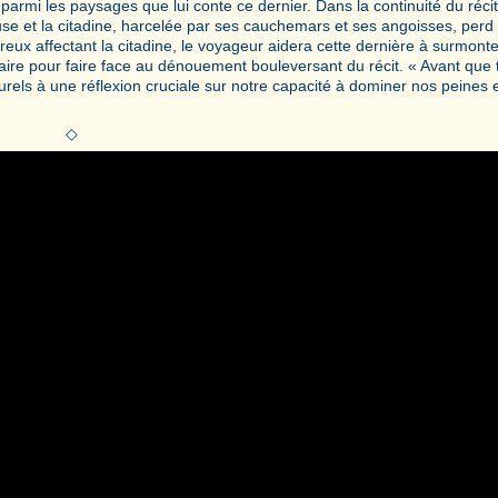
armi les paysages que lui conte ce dernier. Dans la continuité du récit
se et la citadine, harcelée par ses cauchemars et ses angoisses, perd 
reux affectant la citadine, le voyageur aidera cette dernière à surmonte
aire pour faire face au dénouement bouleversant du récit. « Avant que 
rels à une réflexion cruciale sur notre capacité à dominer nos peines 
◇