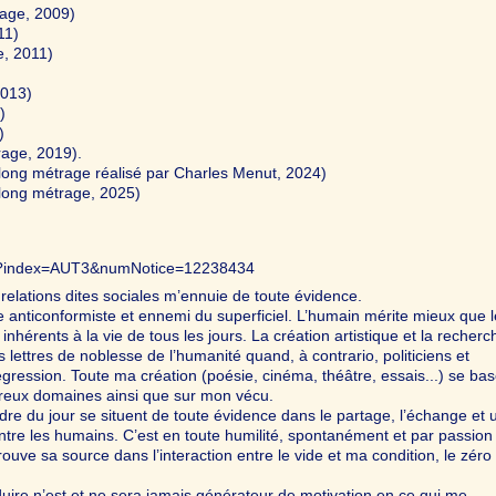
trage, 2009)
11)
e, 2011)
2013)
)
)
rage, 2019).
long métrage réalisé par Charles Menut, 2024)
 long métrage, 2025)
r.do?index=AUT3&numNotice=12238434
relations dites sociales m’ennuie de toute évidence.
ce anticonformiste et ennemi du superficiel. L’humain mérite mieux que 
inhérents à la vie de tous les jours. La création artistique et la recherc
s lettres de noblesse de l’humanité quand, à contrario, politiciens et
égression. Toute ma création (poésie, cinéma, théâtre, essais...) se bas
reux domaines ainsi que sur mon vécu.
’ordre du jour se situent de toute évidence dans le partage, l’échange et 
tre les humains. C’est en toute humilité, spontanément et par passion
trouve sa source dans l’interaction entre le vide et ma condition, le zéro 
duire n’est et ne sera jamais générateur de motivation en ce qui me