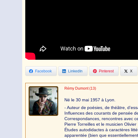
Facebook
LinkedIn
Pinterest
X
Rémy Dumont
(13)
Né le 30 mai 1957 à Lyon.
- Auteur de poésies, de théâtre, d’ess
Influences des courants de pensée d
Correspondances, rencontres avec cer
Pierre Torreilles et le musicien Olivie
Études autodidactes à caractères litt
apparentée (bien que essentiellement p