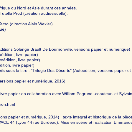
ique du Nord et Asie durant ces années.
 Tutella Prod (création audiovisuelle).
rso (direction Alain Wexler)
vue)
Éditions Solange Brault De Bournonville, versions papier et numérique)
dition, livre papier)
oédition, livre papier)
tion, livre papier)
ls sous le titre : "Trilogie Des Déserts" (Autoédition, versions papier et
versions papier et numérique, 2016)
 livre papier en collaboration avec William Pogrund -coauteur- et Sylvai
tion.html
ions papier et numérique, 2014) : texte intégral et historique de la pièc
ESPACE 44 (Lyon 44 rue Burdeau). Mise en scène et réalisation Emmanue