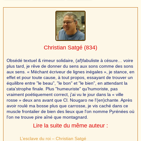
Christian Satgé
(834)
Obsédé textuel & rimeur solidaire, (af)fabuliste à césure… voire
plus tard, je rêve de donner du sens aux sons comme des sons
aux sens. « Méchant écriveur de lignes inégales », je stance, en
effet et pour toute cause, à tout propos, essayant de trouver un
équilibre entre "le beau", "le bon" et "le bien", en attendant la
cata'strophe finale. Plus "humeuriste" qu'humoriste, pas
vraiment poétiquement correct, j'ai vu le jour dans la « ville
rosse » deux ans avant que Cl. Nougaro ne l'(en)chante. Après
avoir roulé ma bosse plus que carrosse, je vis caché dans ce
muscle frontalier de bien des lieux que l'on nomme Pyrénées où
l'on ne trouve pire aîné que montagnard.
Lire la suite du même auteur :
L’esclave du roi – Christian Satgé