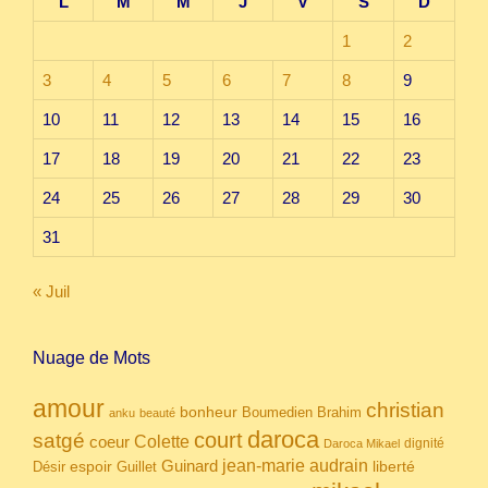
L
M
M
J
V
S
D
1
2
3
4
5
6
7
8
9
10
11
12
13
14
15
16
17
18
19
20
21
22
23
24
25
26
27
28
29
30
31
« Juil
Nuage de Mots
amour
christian
bonheur
Boumedien
Brahim
anku
beauté
daroca
court
satgé
coeur
Colette
dignité
Daroca Mikael
Guinard
jean-marie audrain
espoir
Guillet
liberté
Désir