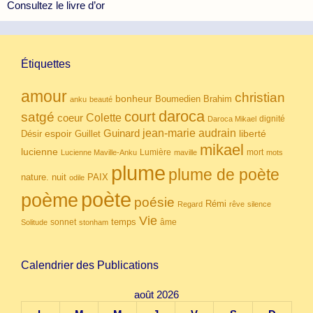
Consultez le livre d’or
Étiquettes
amour
christian
bonheur
Boumedien
Brahim
anku
beauté
daroca
court
satgé
coeur
Colette
dignité
Daroca Mikael
Guinard
jean-marie audrain
espoir
Guillet
liberté
Désir
mikael
lucienne
Lumière
mort
Lucienne Maville-Anku
maville
mots
plume
plume de poète
nuit
PAIX
nature.
odile
poète
poème
poésie
Rémi
Regard
rêve
silence
Vie
temps
sonnet
âme
Solitude
stonham
Calendrier des Publications
août 2026