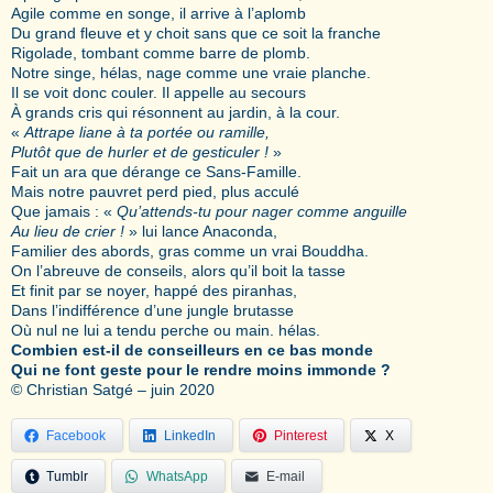
Agile comme en songe, il arrive à l’aplomb
Du grand fleuve et y choit sans que ce soit la franche
Rigolade, tombant comme barre de plomb.
Notre singe, hélas, nage comme une vraie planche.
Il se voit donc couler. Il appelle au secours
À grands cris qui résonnent au jardin, à la cour.
«
Attrape liane à ta portée ou ramille,
Plutôt que de hurler et de gesticuler !
»
Fait un ara que dérange ce Sans-Famille.
Mais notre pauvret perd pied, plus acculé
Que jamais : «
Qu’attends-tu pour nager comme anguille
Au lieu de crier !
» lui lance Anaconda,
Familier des abords, gras comme un vrai Bouddha.
On l’abreuve de conseils, alors qu’il boit la tasse
Et finit par se noyer, happé des piranhas,
Dans l’indifférence d’une jungle brutasse
Où nul ne lui a tendu perche ou main. hélas.
Combien est-il de conseilleurs en ce bas monde
Qui ne font geste pour le rendre moins immonde ?
© Christian Satgé – juin 2020
Facebook
LinkedIn
Pinterest
X
Tumblr
WhatsApp
E-mail