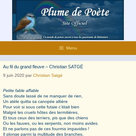
Aller
au
contenu
Menu
Au fil du grand fleuve – Christian SATGÉ
9 juin 2020
par
Christian Satgé
Petite fable affable
Sans doute lassé de ne manquer de rien,
Un atèle quitta sa canopée altière
Pour voir si sous cette futaie c’était bien
Malgré les cruels hôtes des termitières,
Et tous ceux des terriers, pis que des chiens
Ou les fauves, ou les serpents, non moins avides.
Et ne parlons pas de ces fourmis impavides !
Il plonge parmi la multitude des branches,