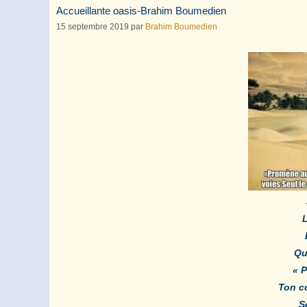
Accueillante oasis-Brahim Boumedien
15 septembre 2019
par
Brahim Boumedien
Qu
« P
Ton c
S