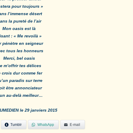
stera pour toujours »
ans l’immense désert
ans la pureté de l’air
Mon oasis est là
isant : « Me revoilà »
y pénètre en seigneur
ec tous les honneurs
Merci, bel oasis
e m’offrir tes délices
e crois dur comme fer
’un paradis sur terre
oit être annonciateur
un au-delà meilleur…
MEDIEN le 29 janviers 2015
Tumblr
WhatsApp
E-mail