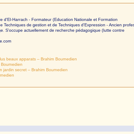
le d'El-Harrach - Formateur (Education Nationale et Formation
 de Techniques de gestion et de Techniques d'Expression - Ancien profe
ège. S'occupe actuellement de recherche pédagogique (lutte contre
te.com
plus beaux apparats – Brahim Boumedien
m Boumedien
on jardin secret – Brahim Boumedien
umedien