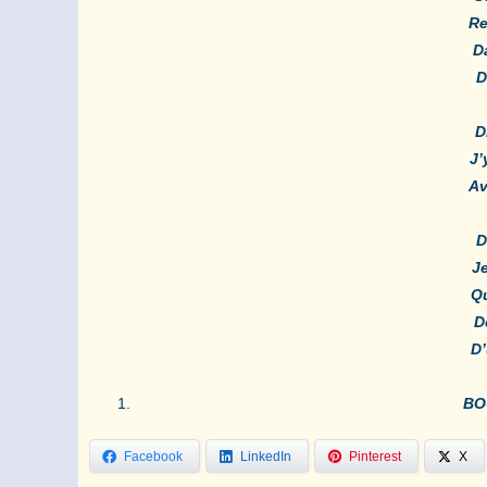
Re
D
D
D
J’
Av
D
J
Qu
D
D’
BOU
Facebook
LinkedIn
Pinterest
X