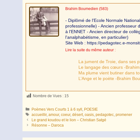
Brahim Boumedien
(583)
- Diplômé de l'Ecole Normale Nationa
professionnelle) - Ancien professeur
à l'ENNET - Ancien directeur de coll
l'analphabétisme, en particulier)
Site Web : https://pedagotec.e-monsi
Lire la suite du même auteur :
La jument de Troie, dans ses 
Le langage des cœurs -Brahi
Ma plume vient butiner dans t
L’Ange et le poète -Brahim Bo
Nombre de Vues :
15
Catégories
Poèmes Vers Courts 1 à 6 syll
,
POESIE
Étiquettes
accueillir
,
amour
,
coeur
,
désert
,
oasis
,
pedagotec
,
promener
Le grand koudou et le lion – Christian Satgé
Résonne – Daroca