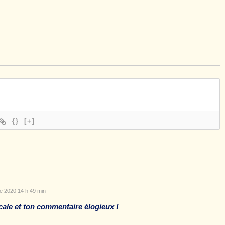
{}
[+]
e 2020 14 h 49 min
cale
et ton
commentaire élogieux
!