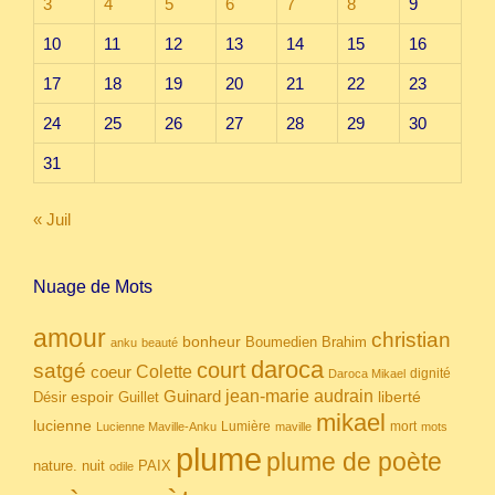
3
4
5
6
7
8
9
10
11
12
13
14
15
16
17
18
19
20
21
22
23
24
25
26
27
28
29
30
31
« Juil
Nuage de Mots
amour
christian
bonheur
Boumedien
Brahim
anku
beauté
daroca
court
satgé
coeur
Colette
dignité
Daroca Mikael
Guinard
jean-marie audrain
espoir
Guillet
liberté
Désir
mikael
lucienne
Lumière
mort
Lucienne Maville-Anku
maville
mots
plume
plume de poète
nuit
PAIX
nature.
odile