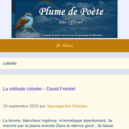
Aller
au
contenu
Menu
colorée
La solitude colorée – David Frenkel
19 septembre 2023
par
Sauvegardes Poèmes
La brume, blancheur ingénue, m’enveloppe éperdument, Je
marche par la plaine enivrée Dans le silence givré ; Je laisse