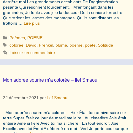
derrière moi Les grondements accablants De l’agglomération
pesante Qui résonnent lourdement. M’enfonçant dans les
graminées, Je foule avec joie la douceur De la crinière terrestre
Que strient les larmes des montagnes. Qu’ils sont distants les
trottoirs …
Lire plus
Catégories
Poèmes
,
POESIE
Étiquettes
colorée
,
David
,
Frenkel
,
plume
,
poème
,
poète
,
Solitude
Laisser un commentaire
Mon adorée sourire m’a colorée – Ilef Smaoui
22 décembre 2021
par
Ilef Smaoui
Mon adorée sourire m’a colorée Hier Était ton anniversaire sur
terre Super Était ce jour de mardi stellaire Au cimetière Joie était
entière Âme si fière Avec toi ma si chère En tout endroit Joie
Excelle avec toi Émoi A débordé en moi Vert Je porte couleur que