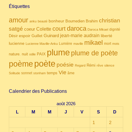
Étiquettes
amour
christian
bonheur
Boumedien
Brahim
anku
beauté
daroca
court
satgé
coeur
Colette
dignité
Daroca Mikael
Guinard
jean-marie audrain
espoir
Guillet
liberté
Désir
mikael
lucienne
Lumière
mort
Lucienne Maville-Anku
maville
mots
plume
plume de poète
nuit
PAIX
nature.
odile
poète
poème
poésie
Rémi
Regard
rêve
silence
Vie
temps
sonnet
âme
Solitude
stonham
Calendrier des Publications
août 2026
L
M
M
J
V
S
D
1
2