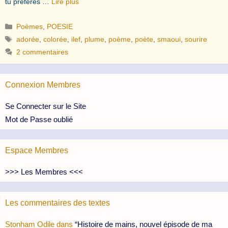
tu préfères …
Lire plus
Catégories
Poèmes
,
POESIE
Étiquettes
adorée
,
colorée
,
ilef
,
plume
,
poème
,
poète
,
smaoui
,
sourire
2 commentaires
Connexion Membres
Se Connecter sur le Site
Mot de Passe oublié
Espace Membres
>>> Les Membres <<<
Les commentaires des textes
Stonham Odile
dans
“Histoire de mains, nouvel épisode de ma