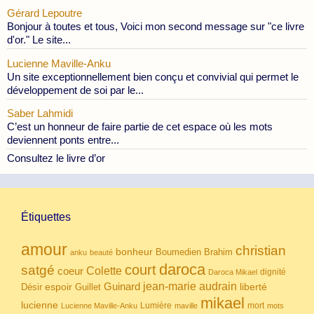
Gérard Lepoutre
Bonjour à toutes et tous, Voici mon second message sur "ce livre
d'or." Le site...
Lucienne Maville-Anku
Un site exceptionnellement bien conçu et convivial qui permet le
développement de soi par le...
Saber Lahmidi
C’est un honneur de faire partie de cet espace où les mots
deviennent ponts entre...
Consultez le livre d’or
Étiquettes
amour
christian
bonheur
Boumedien
Brahim
anku
beauté
daroca
court
satgé
coeur
Colette
dignité
Daroca Mikael
Guinard
jean-marie audrain
espoir
Guillet
liberté
Désir
mikael
lucienne
Lumière
mort
Lucienne Maville-Anku
maville
mots