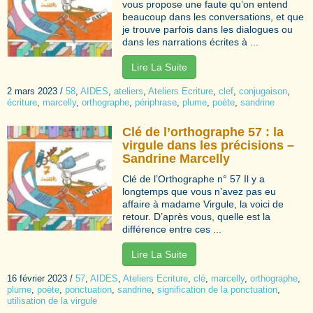
vous propose une faute qu’on entend
beaucoup dans les conversations, et que
je trouve parfois dans les dialogues ou
dans les narrations écrites à ...
Lire La Suite
2 mars 2023
/
58
,
AIDES
,
ateliers
,
Ateliers Ecriture
,
clef
,
conjugaison
,
écriture
,
marcelly
,
orthographe
,
périphrase
,
plume
,
poète
,
sandrine
Clé de l’orthographe 57 : la
virgule dans les précisions –
Sandrine Marcelly
Clé de l’Orthographe n° 57 Il y a
longtemps que vous n’avez pas eu
affaire à madame Virgule, la voici de
retour. D’après vous, quelle est la
différence entre ces ...
Lire La Suite
16 février 2023
/
57
,
AIDES
,
Ateliers Ecriture
,
clé
,
marcelly
,
orthographe
,
plume
,
poète
,
ponctuation
,
sandrine
,
signification de la ponctuation
,
utilisation de la virgule