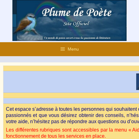
Aller
au
contenu
Menu
Cet espace s’adresse à toutes les personnes qui souhaitent o
passionnés et que vous désirez obtenir des conseils, n’hé
votre aide, n’hésitez pas de répondre aux questions ou d’ouv
Les différentes rubriques sont accessibles par la menu « Aid
fonctionnement de tous les services en place.