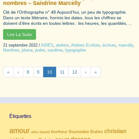
nombres – Sandrine Marcelly
Clé de l’Orthographe n° 48 Aujourd’hui, un peu de typographie.
Dans un texte littéraire, hormis les dates, tous les chiffres se
doivent d’être écrits en toutes lettres : les heures, les quantités, ...
Lire La Suite
21 septembre 2022
/
AIDES
,
ateliers
,
Ateliers Ecriture
,
écriture
,
marcelly
,
Nombres
,
plume
,
poète
,
sandrine
,
typographie
«
‹
8
9
10
11
12
›
»
Étiquettes
amour
christian
bonheur
Boumedien
Brahim
anku
beauté