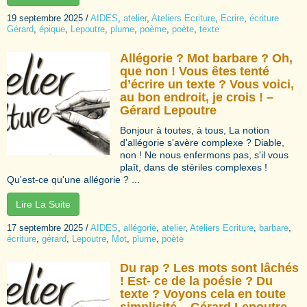
19 septembre 2025
/
AIDES
,
atelier
,
Ateliers Ecriture
,
Ecrire
,
écriture
Gérard
,
épique
,
Lepoutre
,
plume
,
poème
,
poète
,
texte
Allégorie ? Mot barbare ? Oh,
que non ! Vous êtes tenté
d’écrire un texte ? Vous voici,
au bon endroit, je crois ! –
Gérard Lepoutre
Bonjour à toutes, à tous, La notion
d'allégorie s'avère complexe ? Diable,
non ! Ne nous enfermons pas, s'il vous
plaît, dans de stériles complexes !
Qu'est-ce qu'une allégorie ? ...
Lire La Suite
17 septembre 2025
/
AIDES
,
allégorie
,
atelier
,
Ateliers Ecriture
,
barbare
,
écriture
,
gérard
,
Lepoutre
,
Mot
,
plume
,
poète
Du rap ? Les mots sont lâchés
! Est- ce de la poésie ? Du
texte ? Voyons cela en toute
simplicité – Gérard Lepoutre