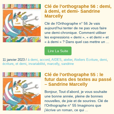
Clé de l’orthographe 56 : demi,
à demi, et demi- Sandrine
Marcelly
Clé de l’Orthographe n° 56 Je vais
aujourd’hui tenter de ne pas vous faire
une demi-chronique. Comment utiliser
les expressions « demi », « et demi » et
« à demi » ? Dans quel cas mettre un ...
Lire La Suite
11 janvier 2023
/
à demi
,
accord
,
AIDES
,
atelier
,
Ateliers Ecriture
,
demi
,
écriture
,
et demi
,
invariabilité
,
marcelly
,
sandrine
Clé de l’orthographe 55 : le
futur dans des textes au passé
– Sandrine Marcelly
Bonjour, Tout d'abord, je vous souhaite
une bonne année, pleine de bonnes
nouvelles, de joie et de sourires. Clé de
l’Orthographe n° 55 Imaginons que
j’écrive un roman, ce qui ...