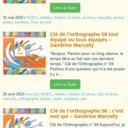
Lire La Suite
31 mai 2023
/
AIDES
,
ateliers
,
Ateliers Ecriture
,
écriture
,
marcelly
,
plume
,
poète
,
sandrine
,
Tous accord
Clé de l’orthographe 59 tout
équipé ou tous équipés –
Sandrine Marcelly
"Bonjour, Pardon pour ce long silence, le
temps libre se fait rare ces derniers
temps." Clé de l’Orthographe n° 59
Parlons d’une question qui m’a été posée
il y a ...
Lire La Suite
26 avril 2023
/
accord
,
AIDES
,
ateliers
,
Ateliers Ecriture
,
clef
,
écriture
,
marcelly
,
orthographe
,
plume
,
poète
,
sandrine
,
tout
Clé de l’orthographe 58 : c’est
moi qui – Sandrine Marcelly
Clé de l’Orthographe n° 58 Aujourd’hui, je