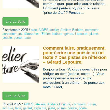
communiquer, pour mille autres raisons...
Comment peut-on s'y prendre, sans
"prise de tête" ? Pensez ...
Lire La Suite
2 septembre 2025
/
aide
,
AIDES
,
atelier
,
Ateliers Ecriture
,
comment
,
concrètement
,
démarches
,
Ecrire
,
écriture
,
gérard
,
Lepoutre
,
plume
,
poésie
,
poète
,
texte
Comment faire, pratiquement,
pour écrire une poésie ou un
texte ? Des pistes de réflexion
– Gérard Lepoutre.
Bonjour à tous, Voici quelques idées pour
rédiger un écrit (poésie, textes...). Vous
pouvez penser à un mot, à une
expression, à un thème... Je pense aux
mots " Forêt, ...
Lire La Suite
31 août 2025
/
AIDES
,
ateliers
,
Ateliers Ecriture
,
comment
,
Ecrire
,
écriture
,
faire
,
gérard
,
Lepoutre
,
piste
,
plume
,
poésie
,
poète
,