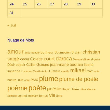
24
25
26
27
28
29
30
31
« Juil
Nuage de Mots
amour
christian
bonheur
Boumedien
Brahim
anku
beauté
daroca
court
satgé
coeur
Colette
dignité
Daroca Mikael
Guinard
jean-marie audrain
espoir
Guillet
liberté
Désir
mikael
lucienne
Lumière
mort
Lucienne Maville-Anku
maville
mots
plume
plume de poète
nuit
PAIX
nature.
odile
poète
poème
poésie
Rémi
Regard
rêve
silence
Vie
temps
sonnet
âme
Solitude
stonham