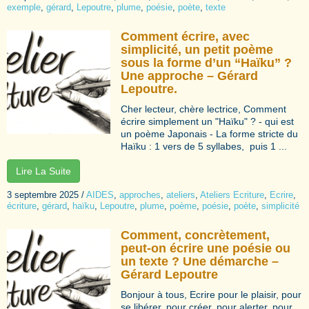
exemple
,
gérard
,
Lepoutre
,
plume
,
poésie
,
poète
,
texte
Comment écrire, avec
simplicité, un petit poème
sous la forme d’un “Haïku” ?
Une approche – Gérard
Lepoutre.
Cher lecteur, chère lectrice, Comment
écrire simplement un "Haïku" ? - qui est
un poème Japonais - La forme stricte du
Haïku : 1 vers de 5 syllabes, puis 1 ...
Lire La Suite
3 septembre 2025
/
AIDES
,
approches
,
ateliers
,
Ateliers Ecriture
,
Ecrire
,
écriture
,
gérard
,
haïku
,
Lepoutre
,
plume
,
poème
,
poésie
,
poète
,
simplicité
Comment, concrètement,
peut-on écrire une poésie ou
un texte ? Une démarche –
Gérard Lepoutre
Bonjour à tous, Ecrire pour le plaisir, pour
se libérer, pour créer, pour alerter, pour