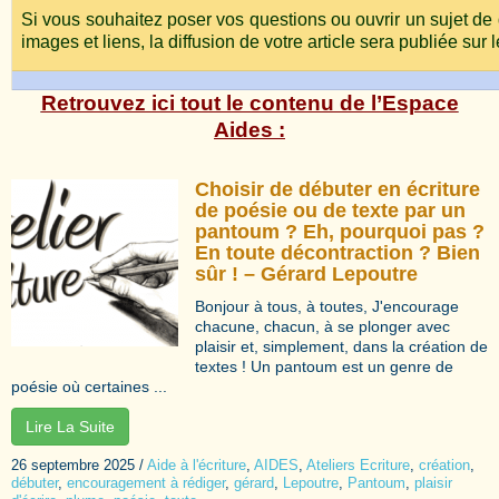
Si vous souhaitez poser vos questions ou ouvrir un sujet de
images et liens, la diffusion de votre article sera publiée sur 
Retrouvez ici tout le contenu de l’Espace
Aides :
Choisir de débuter en écriture
de poésie ou de texte par un
pantoum ? Eh, pourquoi pas ?
En toute décontraction ? Bien
sûr ! – Gérard Lepoutre
Bonjour à tous, à toutes, J'encourage
chacune, chacun, à se plonger avec
plaisir et, simplement, dans la création de
textes ! Un pantoum est un genre de
poésie où certaines ...
Lire La Suite
26 septembre 2025
/
Aide à l'écriture
,
AIDES
,
Ateliers Ecriture
,
création
,
débuter
,
encouragement à rédiger
,
gérard
,
Lepoutre
,
Pantoum
,
plaisir