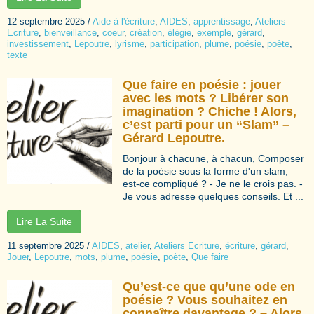
12 septembre 2025
/
Aide à l'écriture
,
AIDES
,
apprentissage
,
Ateliers
Ecriture
,
bienveillance
,
coeur
,
création
,
élégie
,
exemple
,
gérard
,
investissement
,
Lepoutre
,
lyrisme
,
participation
,
plume
,
poésie
,
poète
,
texte
Que faire en poésie : jouer
avec les mots ? Libérer son
imagination ? Chiche ! Alors,
c’est parti pour un “Slam” –
Gérard Lepoutre.
Bonjour à chacune, à chacun, Composer
de la poésie sous la forme d'un slam,
est-ce compliqué ? - Je ne le crois pas. -
Je vous adresse quelques conseils. Et ...
Lire La Suite
11 septembre 2025
/
AIDES
,
atelier
,
Ateliers Ecriture
,
écriture
,
gérard
,
Jouer
,
Lepoutre
,
mots
,
plume
,
poésie
,
poète
,
Que faire
Qu’est-ce que qu’une ode en
poésie ? Vous souhaitez en
connaître davantage ? – Alors,