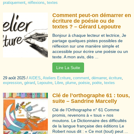
pratiquement
,
réflexions
,
textes
Comment peut-on démarrer en
écriture de poésie ou de
textes ? – Gérard Lepoutre
Bonjour à chaque lecteur et lectrice, Je
partage quelques pistes possibles de
réflexion sur une manière simple et
accessible pour écrire une poésie ou un
texte. A mon avis, dès ...
Lire La Suite
29 août 2025
/
AIDES
,
Ateliers Ecriture
,
comment
,
démarrer
,
écriture
,
expression
,
gérard
,
Lepoutre
,
Libre
,
plume
,
poésie
,
poète
,
textes
Clé de l’orthographe 61 : tous,
suite – Sandrine Marcelly
Clé de l’Orthographe n° 61 Comme
promis, revenons à « tous » nos
moutons. Le Dictionnaire des difficultés
de la langue française des éditions Le
Robert nous dit : « Ce mot (tout) peut ...