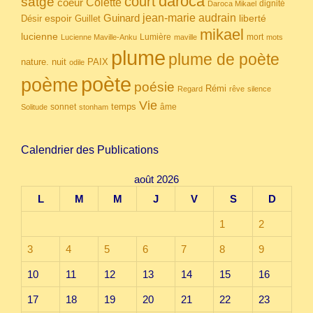
daroca
court
satgé
coeur
Colette
dignité
Daroca Mikael
Guinard
jean-marie audrain
espoir
Guillet
liberté
Désir
mikael
lucienne
Lumière
mort
Lucienne Maville-Anku
maville
mots
plume
plume de poète
nuit
PAIX
nature.
odile
poète
poème
poésie
Rémi
Regard
rêve
silence
Vie
temps
sonnet
âme
Solitude
stonham
Calendrier des Publications
août 2026
L
M
M
J
V
S
D
1
2
3
4
5
6
7
8
9
10
11
12
13
14
15
16
17
18
19
20
21
22
23