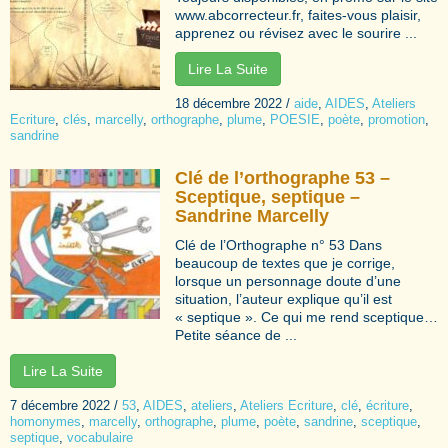
www.abcorrecteur.fr, faites-vous plaisir,
apprenez ou révisez avec le sourire ...
Lire La Suite
18 décembre 2022
/
aide
,
AIDES
,
Ateliers
Ecriture
,
clés
,
marcelly
,
orthographe
,
plume
,
POESIE
,
poète
,
promotion
,
sandrine
Clé de l’orthographe 53 –
Sceptique, septique –
Sandrine Marcelly
Clé de l’Orthographe n° 53 Dans
beaucoup de textes que je corrige,
lorsque un personnage doute d’une
situation, l’auteur explique qu’il est
« septique ». Ce qui me rend sceptique…
Petite séance de ...
Lire La Suite
7 décembre 2022
/
53
,
AIDES
,
ateliers
,
Ateliers Ecriture
,
clé
,
écriture
,
homonymes
,
marcelly
,
orthographe
,
plume
,
poète
,
sandrine
,
sceptique
,
septique
,
vocabulaire