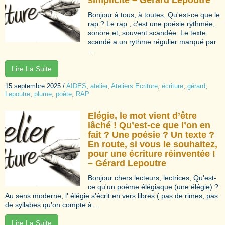
Bonjour à tous, à toutes, Qu'est-ce que le
rap ? Le rap , c'est une poésie rythmée,
sonore et, souvent scandée. Le texte
scandé a un rythme régulier marqué par
...
Lire La Suite
15 septembre 2025
/
AIDES
,
atelier
,
Ateliers Ecriture
,
écriture
,
gérard
,
Lepoutre
,
plume
,
poète
,
RAP
Elégie, le mot vient d’être
lâché ! Qu’est-ce que l’on en
fait ? Une poésie ? Un texte ?
En route, si vous le souhaitez,
pour une écriture réinventée !
– Gérard Lepoutre
Bonjour chers lecteurs, lectrices, Qu'est-
ce qu'un poème élégiaque (une élégie) ?
Au sens moderne, l' élégie s'écrit en vers libres ( pas de rimes, pas
de syllabes qu'on compte à ...
Lire La Suite