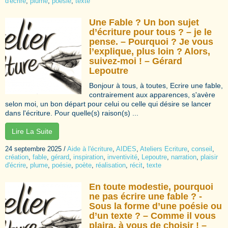
d'écrire
,
plume
,
poésie
,
texte
Une Fable ? Un bon sujet
d’écriture pour tous ? – je le
pense. – Pourquoi ? Je vous
l’explique, plus loin ? Alors,
suivez-moi ! – Gérard
Lepoutre
Bonjour à tous, à toutes, Ecrire une fable,
contrairement aux apparences, s'avère
selon moi, un bon départ pour celui ou celle qui désire se lancer
dans l'écriture. Pour quelle(s) raison(s) ...
Lire La Suite
24 septembre 2025
/
Aide à l'écriture
,
AIDES
,
Ateliers Ecriture
,
conseil
,
création
,
fable
,
gérard
,
inspiration
,
inventivité
,
Lepoutre
,
narration
,
plaisir
d'écrire
,
plume
,
poésie
,
poète
,
réalisation
,
récit
,
texte
En toute modestie, pourquoi
ne pas écrire une fable ? -
Sous la forme d’une poésie ou
d’un texte ? – Comme il vous
plaira, à vous de choisir ! –