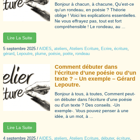
Bonjour à chacun, à chacune, Qu'est-ce
qu'un rondeau, en poésie ? Théorie
oblige ! Voici les explications essentielles.
Ne vous effrayez pas, tout est fort
compréhensible ! Le rondeau, au ...
Lire La Suite
5 septembre 2025
/
AIDES
,
ateliers
,
Ateliers Ecriture
,
Ecrire
,
écriture
,
gérard
,
Lepoutre
,
plume
,
poésie
,
poète
,
rondeau
Comment débuter dans
l’écriture d’une poésie ou d’un
texte ? – Un exemple – Gérard
Lepoutre.
Bonjour à tous, à toutes, Comment peut-
on débuter dans l'écriture d'une poésie
ou d'un texte ? Des conseils. -Un
exemple-. Vous pouvez penser à une
idée, à un mot, à ...
Lire La Suite
4 septembre 2025
/
AIDES
,
ateliers
,
Ateliers Ecriture
,
débuter
,
écriture
,