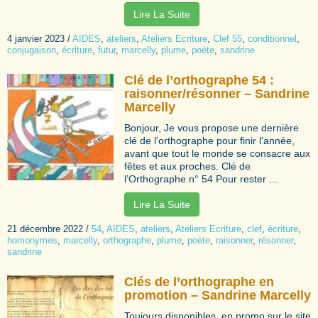
Lire La Suite
4 janvier 2023
/
AIDES
,
ateliers
,
Ateliers Ecriture
,
Clef 55
,
conditionnel
,
conjugaison
,
écriture
,
futur
,
marcelly
,
plume
,
poète
,
sandrine
Clé de l’orthographe 54 :
raisonner/résonner – Sandrine
Marcelly
Bonjour, Je vous propose une dernière
clé de l'orthographe pour finir l'année,
avant que tout le monde se consacre aux
fêtes et aux proches. Clé de
l’Orthographe n° 54 Pour rester ...
Lire La Suite
21 décembre 2022
/
54
,
AIDES
,
ateliers
,
Ateliers Ecriture
,
clef
,
écriture
,
homonymes
,
marcelly
,
orthographe
,
plume
,
poète
,
raisonner
,
résonner
,
sandrine
Clés de l’orthographe en
promotion – Sandrine Marcelly
Toujours disponibles, en promo sur le site