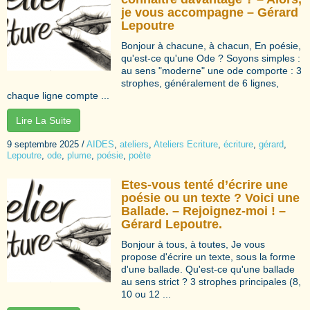
je vous accompagne – Gérard
Lepoutre
Bonjour à chacune, à chacun, En poésie,
qu'est-ce qu'une Ode ? Soyons simples :
au sens "moderne" une ode comporte : 3
strophes, généralement de 6 lignes,
chaque ligne compte ...
Lire La Suite
9 septembre 2025
/
AIDES
,
ateliers
,
Ateliers Ecriture
,
écriture
,
gérard
,
Lepoutre
,
ode
,
plume
,
poésie
,
poète
Etes-vous tenté d’écrire une
poésie ou un texte ? Voici une
Ballade. – Rejoignez-moi ! –
Gérard Lepoutre.
Bonjour à tous, à toutes, Je vous
propose d'écrire un texte, sous la forme
d'une ballade. Qu'est-ce qu'une ballade
au sens strict ? 3 strophes principales (8,
10 ou 12 ...