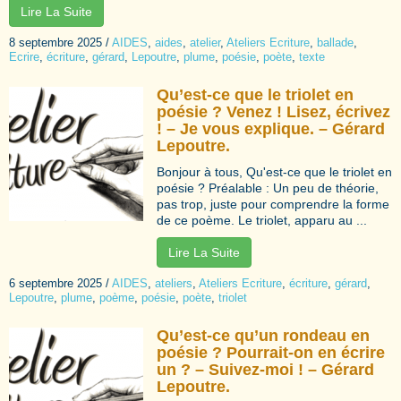
Lire La Suite
8 septembre 2025
/
AIDES
,
aides
,
atelier
,
Ateliers Ecriture
,
ballade
,
Ecrire
,
écriture
,
gérard
,
Lepoutre
,
plume
,
poésie
,
poète
,
texte
Qu’est-ce que le triolet en
poésie ? Venez ! Lisez, écrivez
! – Je vous explique. – Gérard
Lepoutre.
Bonjour à tous, Qu'est-ce que le triolet en
poésie ? Préalable : Un peu de théorie,
pas trop, juste pour comprendre la forme
de ce poème. Le triolet, apparu au ...
Lire La Suite
6 septembre 2025
/
AIDES
,
ateliers
,
Ateliers Ecriture
,
écriture
,
gérard
,
Lepoutre
,
plume
,
poème
,
poésie
,
poète
,
triolet
Qu’est-ce qu’un rondeau en
poésie ? Pourrait-on en écrire
un ? – Suivez-moi ! – Gérard
Lepoutre.